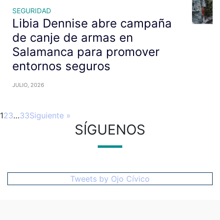
SEGURIDAD
Libia Dennise abre campaña
de canje de armas en
Salamanca para promover
entornos seguros
JULIO, 2026
1
2
3
…
33
Siguiente »
SÍGUENOS
Tweets by Ojo Cívico