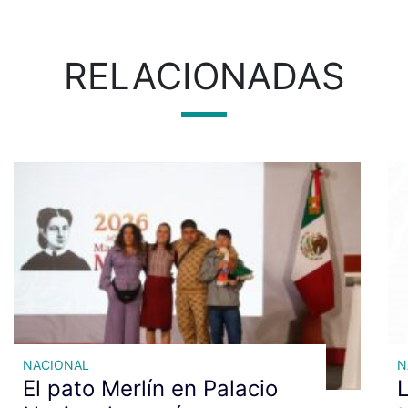
RELACIONADAS
NACIONAL
N
El pato Merlín en Palacio
L