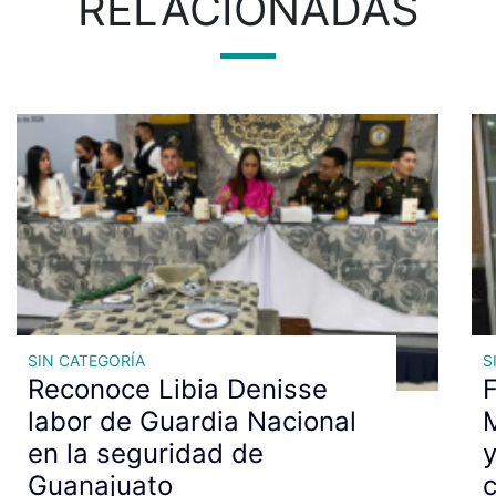
RELACIONADAS
SIN CATEGORÍA
S
Reconoce Libia Denisse
F
labor de Guardia Nacional
en la seguridad de
y
Guanajuato
c