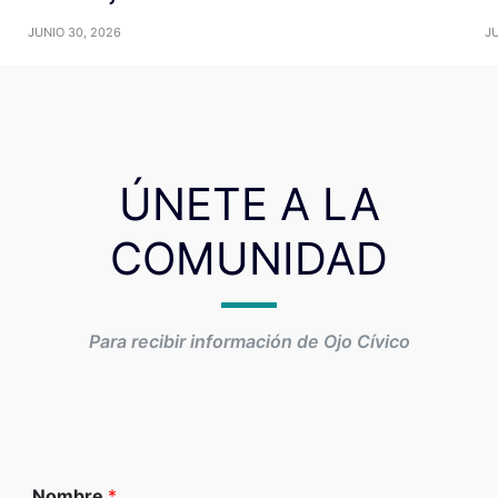
JUNIO 30, 2026
JU
ÚNETE A LA
COMUNIDAD
Para recibir información de Ojo Cívico
Nombre
*