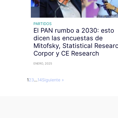
PARTIDOS
El PAN rumbo a 2030: esto
dicen las encuestas de
Mitofsky, Statistical Resear
Corpor y CE Research
ENERO, 2025
1
2
3
…
14
Siguiente »