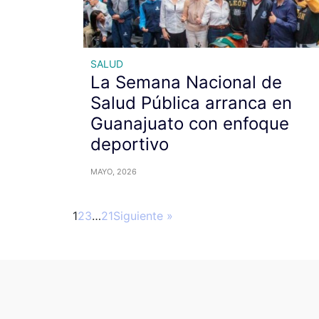
SALUD
La Semana Nacional de
Salud Pública arranca en
Guanajuato con enfoque
deportivo
MAYO, 2026
1
2
3
…
21
Siguiente »