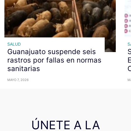
SALUD
S
Guanajuato suspende seis
rastros por fallas en normas
E
sanitarias
C
MAYO 7, 2026
MA
ÚNETE A LA