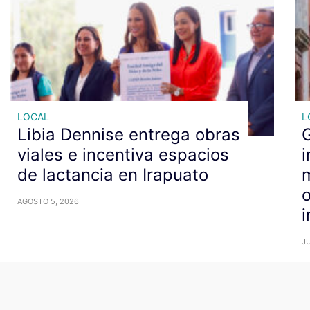
LOCAL
L
Libia Dennise entrega obras
viales e incentiva espacios
i
de lactancia en Irapuato
m
AGOSTO 5, 2026
i
JU