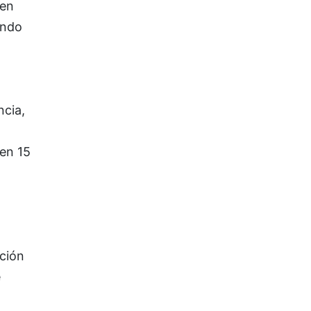
 en
endo
cia,
 en 15
ción
e