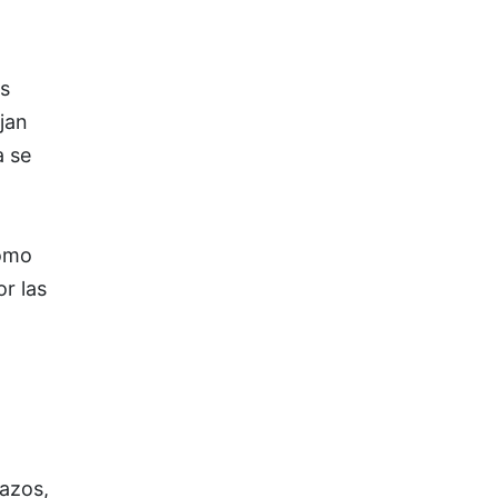
s
jan
a se
como
r las
razos,