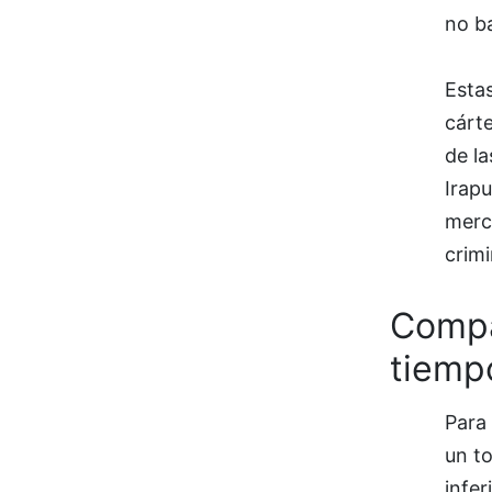
no ba
Estas
cárt
de la
Irap
merce
crimi
Compa
tiemp
Para 
un to
infer