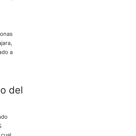
sonas
jara,
ado a
o del
ado
%
 cual