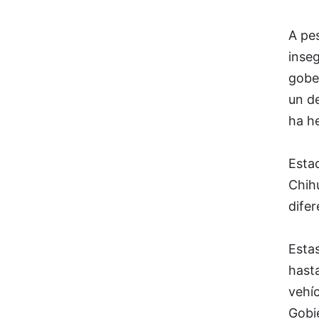
A pes
inse
gobe
un de
ha he
Esta
Chihu
difer
Estas
hast
vehíc
Gobie