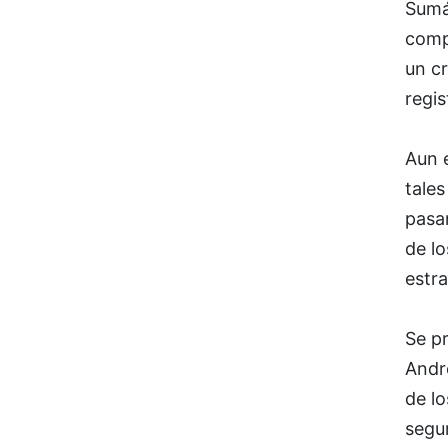
Sumá
comp
un c
regi
Aun 
tale
pasan
de lo
estra
Se pr
Andr
de lo
segu