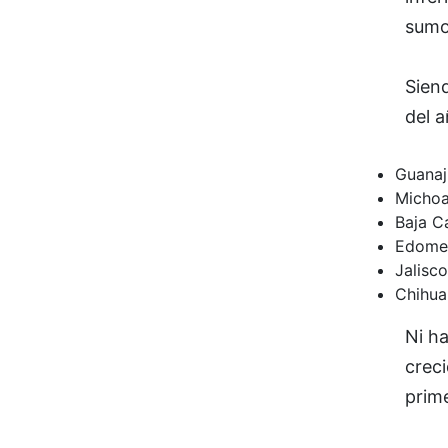
sumo
Siend
del a
Guanaj
Michoa
Baja Ca
Edomex
Jalisco
Chihua
Ni ha
crec
prim