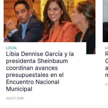
LOCAL
L
Libia Dennise García y la
R
presidenta Sheinbaum
G
coordinan avances
a
presupuestales en el
m
Encuentro Nacional
JU
Municipal
JULIO 7, 2026