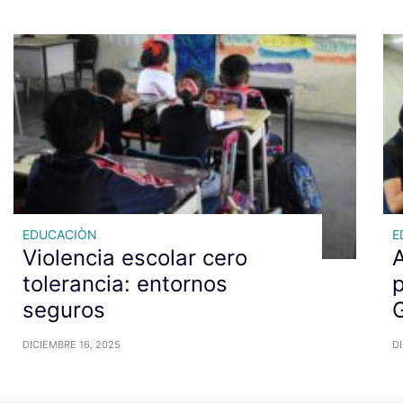
EDUCACIÒN
E
Violencia escolar cero
A
tolerancia: entornos
p
seguros
DICIEMBRE 16, 2025
DI