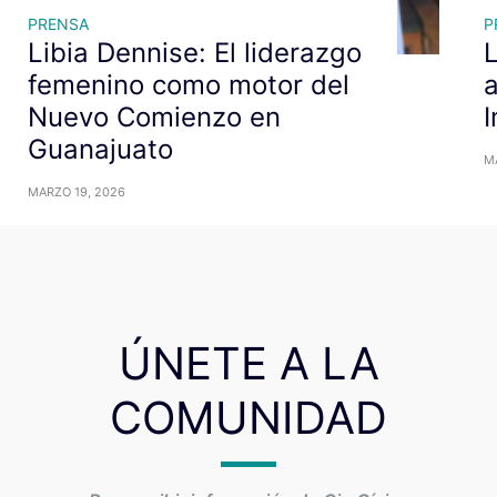
PRENSA
P
Libia Dennise: El liderazgo
L
femenino como motor del
Nuevo Comienzo en
I
Guanajuato
M
MARZO 19, 2026
ÚNETE A LA
COMUNIDAD