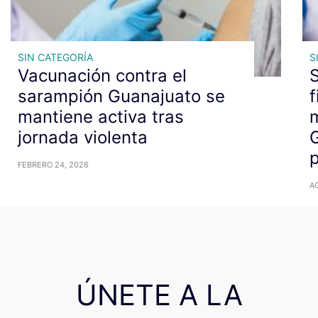
SIN CATEGORÍA
S
Vacunación contra el
sarampión Guanajuato se
f
mantiene activa tras
m
jornada violenta
G
p
FEBRERO 24, 2026
A
ÚNETE A LA