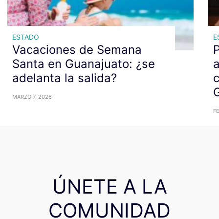
ESTADO
E
Vacaciones de Semana
P
Santa en Guanajuato: ¿se
a
adelanta la salida?
c
MARZO 7, 2026
FE
ÚNETE A LA
COMUNIDAD