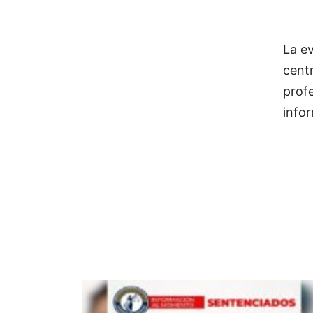
La ev
cent
prof
infor