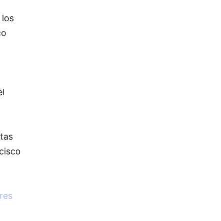
 los
co
l
tas
cisco
res