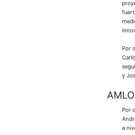
proy
fuer
medi
inno
Por 
Carl
segu
y Jos
AMLO 
Por o
Andr
a niv