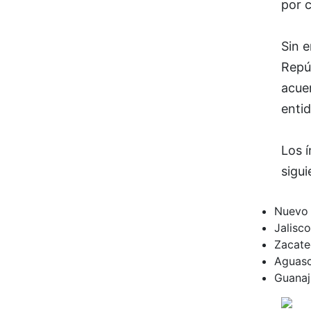
por c
Sin e
Repúb
acuer
entid
Los í
sigu
Nuevo 
Jalisc
Zacate
Aguasc
Guanaj