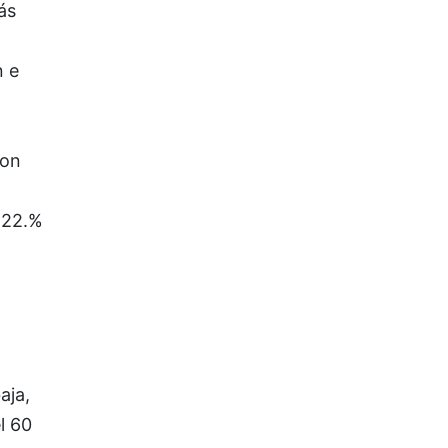
ás
n e
ron
 22.%
aja,
l 60