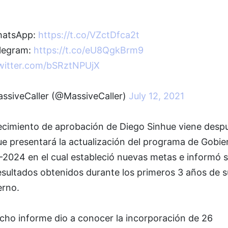
atsApp:
https://t.co/VZctDfca2t
legram:
https://t.co/eU8QgkBrm9
twitter.com/bSRztNPUjX
ssiveCaller (@MassiveCaller)
July 12, 2021
recimiento de aprobación de Diego Sinhue viene desp
ue presentará la actualización del programa de Gobie
-2024 en el cual estableció nuevas metas e informó 
esultados obtenidos durante los primeros 3 años de s
erno.
cho informe dio a conocer la incorporación de 26