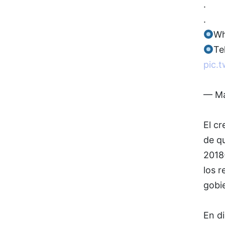
.
.
Wh
Te
pic.
— Ma
El c
de q
2018
los r
gobi
En di