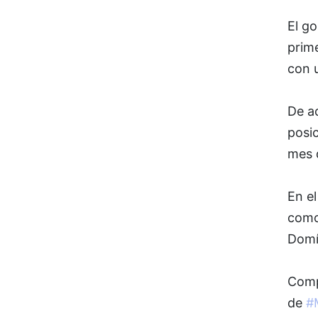
El g
prim
con 
De ac
posi
mes d
En el
como
Domí
Comp
de
#