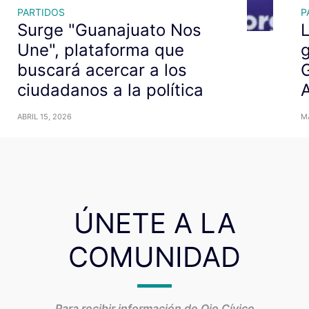
PARTIDOS
P
Surge "Guanajuato Nos
L
Une", plataforma que
g
buscará acercar a los
G
ciudadanos a la política
A
ABRIL 15, 2026
MA
ÚNETE A LA
COMUNIDAD
Para recibir información de Ojo Cívico