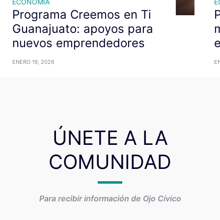
ECONOMÍA
E
Programa Creemos en Ti
P
Guanajuato: apoyos para
m
nuevos emprendedores
ENERO 19, 2026
E
ÚNETE A LA
COMUNIDAD
Para recibir información de Ojo Cívico