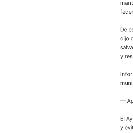
mant
feder
De e
dijo 
salva
y res
Info
muni
— Ap
El A
y ev