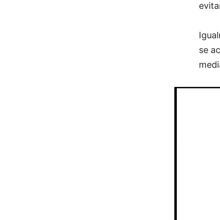
evita
Igual
se ac
media
Reproducto
de
vídeo