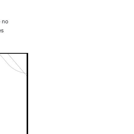
e no
es