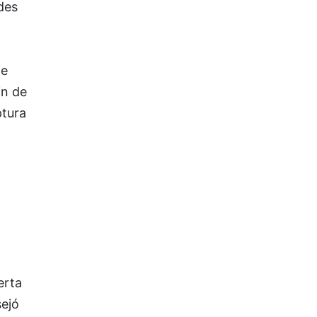
des
de
in de
ptura
erta
sejó