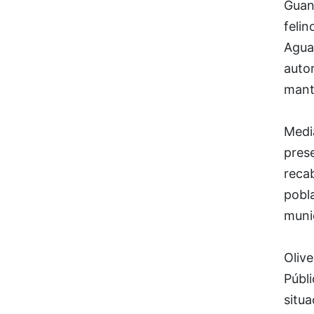
Guana
felin
Agua,
auto
mante
Medi
prese
recab
pobla
muni
Oliv
Públi
situ