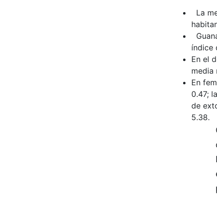
La medi
habitan
Guanaj
índice 
En el d
media n
En fem
0.47; l
de exto
5.38.