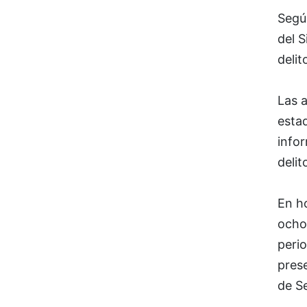
Según
del 
delit
Las 
estad
infor
deli
En h
ocho 
peri
prese
de Se