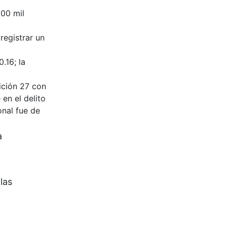
100 mil
registrar un
.16; la
ición 27 con
en el delito
onal fue de
a
las