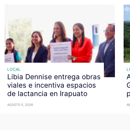
LOCAL
L
Libia Dennise entrega obras
A
viales e incentiva espacios
de lactancia en Irapuato
p
AGOSTO 5, 2026
AB