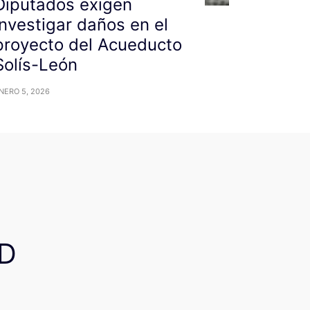
Diputados exigen
investigar daños en el
proyecto del Acueducto
Solís-León
NERO 5, 2026
D