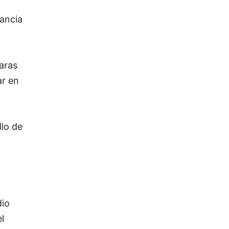
lancia
aras
ar en
llo de
dio
l