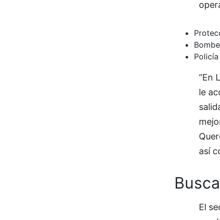
oper
Protecc
Bombe
Policía
“En L
le a
sali
mejor
Queré
así c
Busca
El se