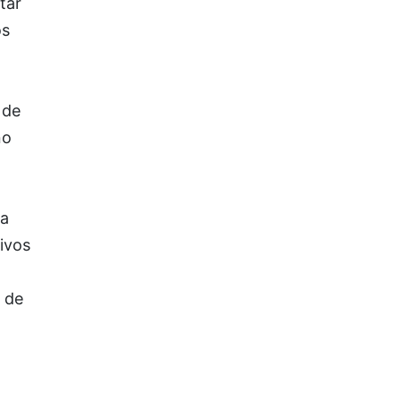
tar
os
 de
no
ca
ivos
l de