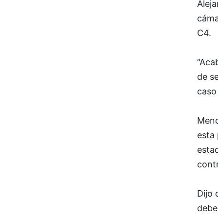
Aleja
cámar
C4.
“Acab
de s
caso 
Menci
esta 
estad
contr
Dijo 
deben