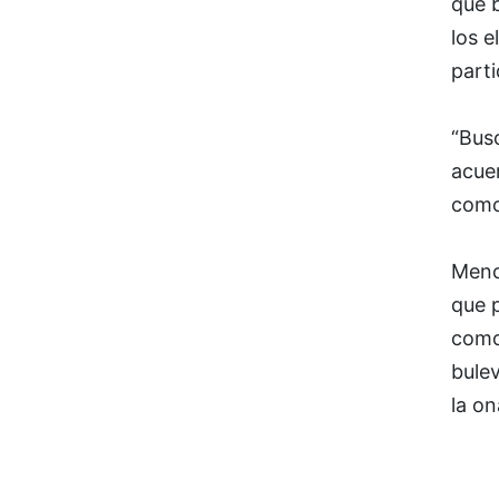
que 
los e
parti
“Busc
acue
como
Menc
que p
como 
bulev
la on