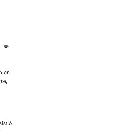
, se
ó en
te,
istió