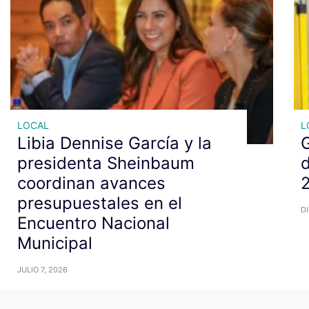
LOCAL
L
Libia Dennise García y la
G
presidenta Sheinbaum
coordinan avances
presupuestales en el
DI
Encuentro Nacional
Municipal
JULIO 7, 2026