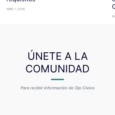
ABRIL 1, 2026
EN
ÚNETE A LA
COMUNIDAD
Para recibir información de Ojo Cívico