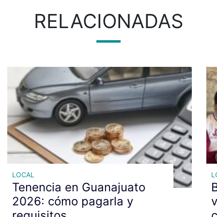
RELACIONADAS
LOCAL
L
Tenencia en Guanajuato
2026: cómo pagarla y
v
requisitos