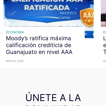
ECONOMÍA
E
Moody’s ratifica máxima
L
calificación crediticia de
e
Guanajuato en nivel AAA
MAYO 8, 2026
M
ÚNETE A LA