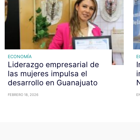
ECONOMÍA
E
Liderazgo empresarial de
las mujeres impulsa el
i
desarrollo en Guanajuato
N
FEBRERO 18, 2026
EN