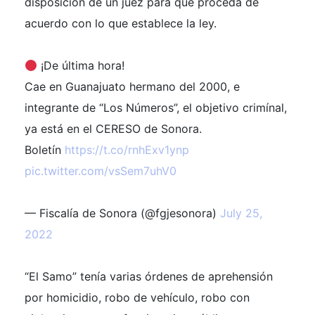
disposición de un juez para que proceda de
acuerdo con lo que establece la ley.
¡De última hora!
Cae en Guanajuato hermano del 2000, e
integrante de “Los Números”, el objetivo crimínal,
ya está en el CERESO de Sonora.
Boletín
https://t.co/rnhExv1ynp
pic.twitter.com/vsSem7uhV0
— Fiscalía de Sonora (@fgjesonora)
July 25,
2022
“El Samo” tenía varias órdenes de aprehensión
por homicidio, robo de vehículo, robo con