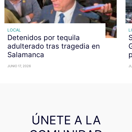
LOCAL
L
Detenidos por tequila
S
adulterado tras tragedia en
Salamanca
p
JUNIO 17, 2026
JU
ÚNETE A LA