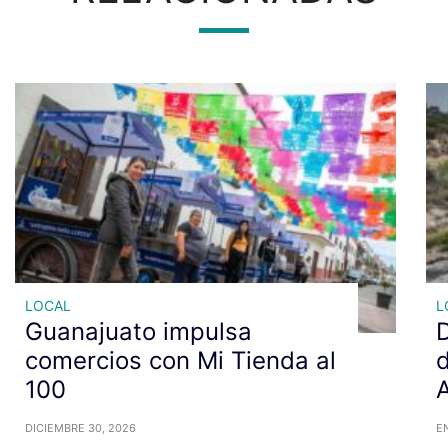
LOCAL
L
Guanajuato impulsa
D
comercios con Mi Tienda al
d
100
DICIEMBRE 30, 2026
E