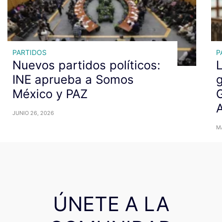
PARTIDOS
P
Nuevos partidos políticos:
L
INE aprueba a Somos
g
México y PAZ
G
A
JUNIO 26, 2026
MA
ÚNETE A LA