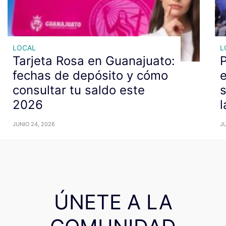
LOCAL
L
Tarjeta Rosa en Guanajuato:
P
fechas de depósito y cómo
e
consultar tu saldo este
s
2026
l
JUNIO 24, 2026
JU
ÚNETE A LA