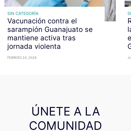
SIN CATEGORÍA
S
Vacunación contra el
R
sarampión Guanajuato se
l
mantiene activa tras
e
jornada violenta
FEBRERO 24, 2026
JU
ÚNETE A LA
COMUNIDAD