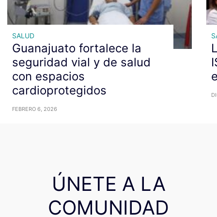
SALUD
S
Guanajuato fortalece la
L
seguridad vial y de salud
con espacios
e
cardioprotegidos
DI
FEBRERO 6, 2026
ÚNETE A LA
COMUNIDAD