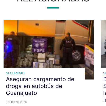
SEGURIDAD
S
Aseguran cargamento de
D
droga en autobús de
S
Guanajuato
l
I
ENERO 20, 2026