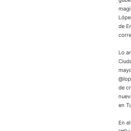
magis
Lópe
de E
corr
Lo an
Ciuda
mayo 
@lop
de cr
nueva
en Tu
En el