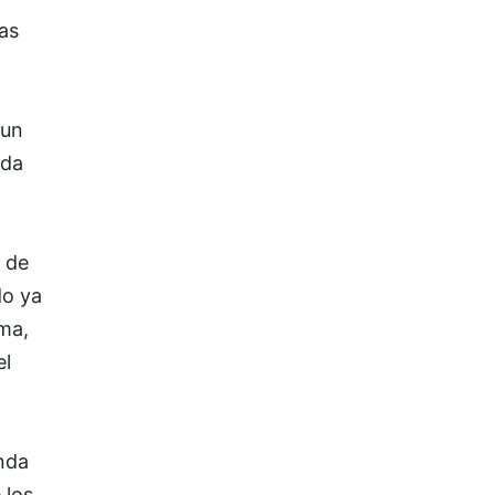
ñas
 un
nda
n de
do ya
ma,
el
nda
 los