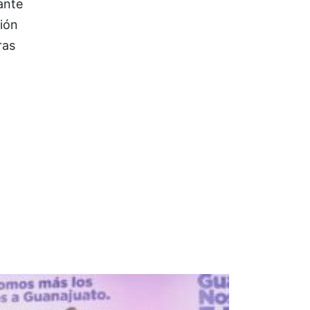
ante
ión
tras