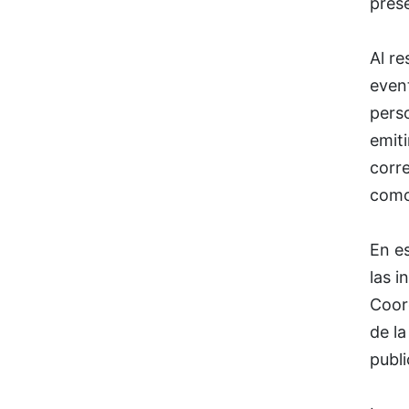
pres
Al re
event
perso
emiti
corre
como 
En es
las i
Coor
de la
publ