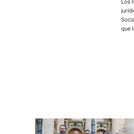
Los 
juríd
Socia
que 