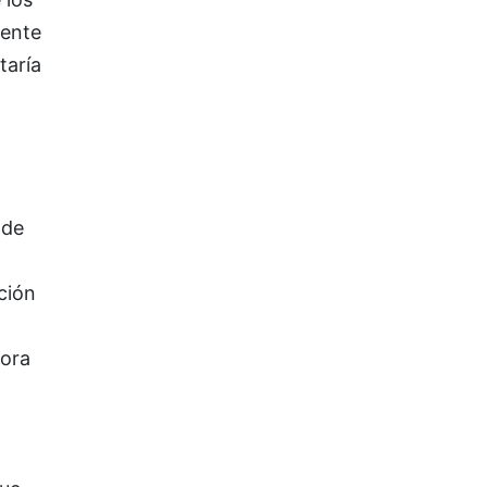
dente
taría
 de
ción
dora