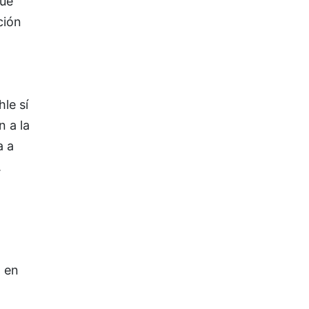
que
ción
le sí
 a la
a a
.
 en