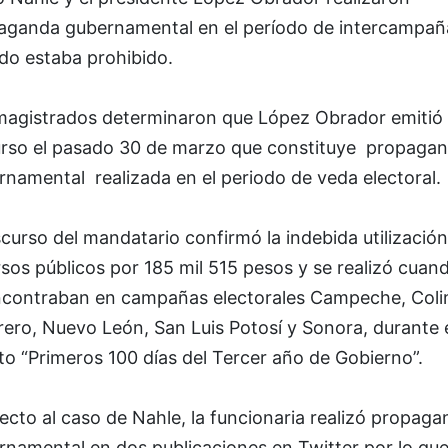
aganda gubernamental en el período de intercampa
do estaba prohibido.
magistrados determinaron que López Obrador emitió
urso el pasado 30 de marzo que constituye propaga
rnamental realizada en el periodo de veda electoral.
scurso del mandatario confirmó la indebida utilizació
rsos públicos
por 185 mil 515 pesos y se realizó cuan
ncontraban en campañas electorales Campeche, Coli
ero, Nuevo León, San Luis Potosí y Sonora, durante 
o “Primeros 100 días del Tercer año de Gobierno”.
cto al caso de Nahle, la funcionaria realizó propaga
namental en dos publicaciones en Twitter por lo que