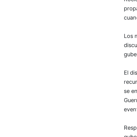
prop
cuan
Los 
disc
gube
El di
recu
se e
Guerr
event
Respe
guber