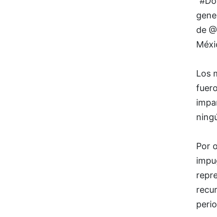
“#Dos
gener
de @
Méxi
Los 
fuer
impar
ningú
Por o
impu
repr
recu
perio