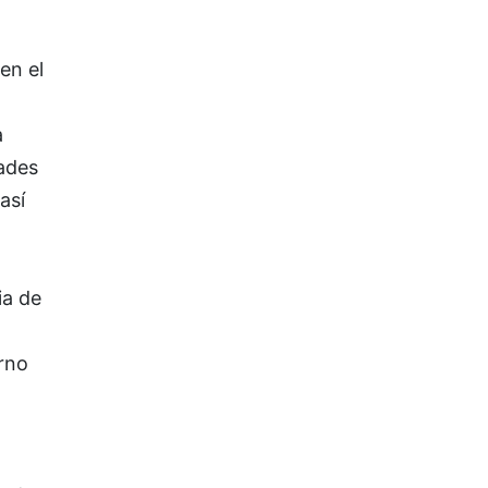
en el
a
dades
así
ia de
rno