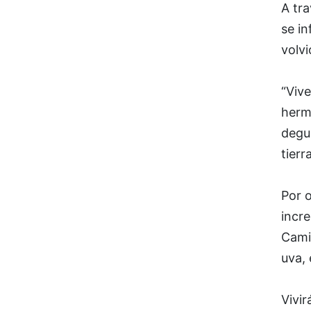
A tr
se i
volvi
“Vive
herm
degus
tierr
Por o
incre
Cami
uva, 
Vivir