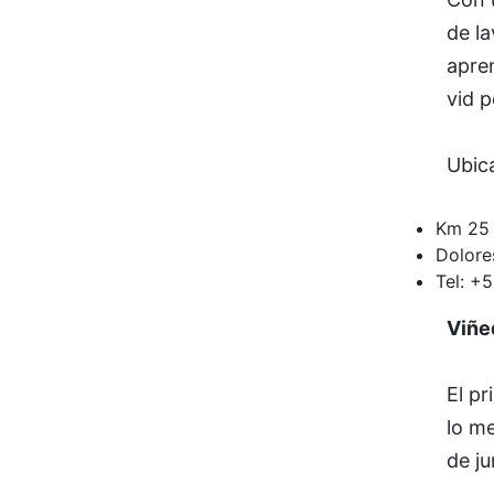
de la
apren
vid p
Ubic
Km 25 
Dolore
Tel: +
Viñe
El pr
lo me
de ju