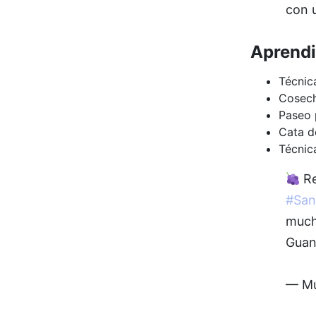
con 
Aprendi
Técnic
Cosech
Paseo 
Cata d
Técnic
Re
#San
muc
Guan
— Mu