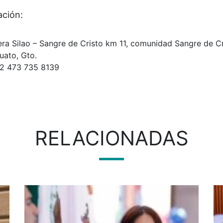
ación:
era Silao – Sangre de Cristo km 11, comunidad Sangre de C
uato, Gto.
52 473 735 8139
RELACIONADAS