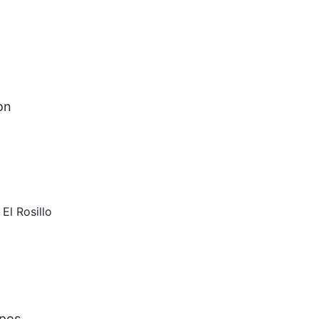
on
El Rosillo
mpos