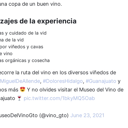
una copa de un buen vino.
zajes de la experiencia
as y cuidado de la vid
a de la vid
por viñedos y cavas
e vino
as orgánicas y cosecha
corre la ruta del vino en los diversos viñedos de
MiguelDeAllende
,
#DoloresHidalgo
,
#Guanajuato
y
hos más
Y no olvides visitar el Museo del Vino de
ajuato
pic.twitter.com/1bkyMQ5Oab
seoDelVinoGto (@vino_gto)
June 23, 2021