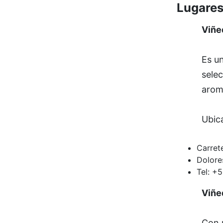
Lugares
Viñe
Es un
selec
arom
Ubic
Carrete
Dolore
Tel: +
Viñe
Con u