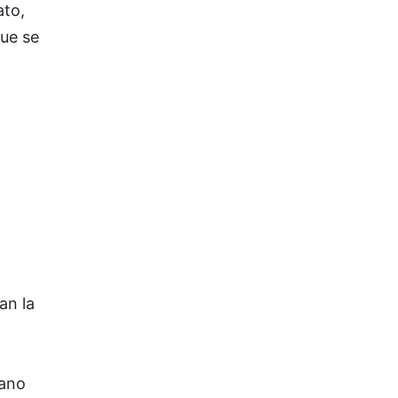
ato,
ue se
an la
mano