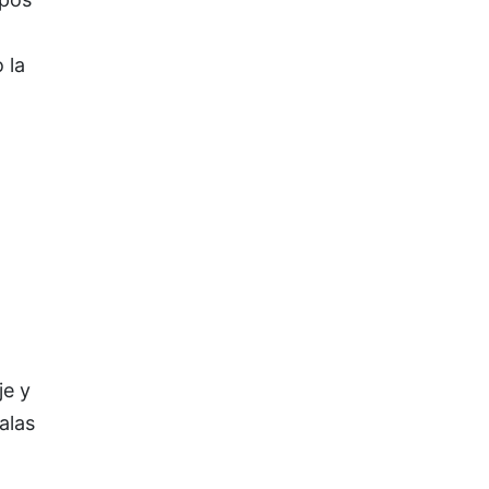
 la
je y
alas