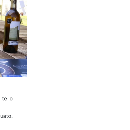
 te lo
uato.