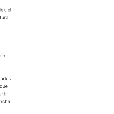
), el
tural
mín
idades
 que
rtir
ancha