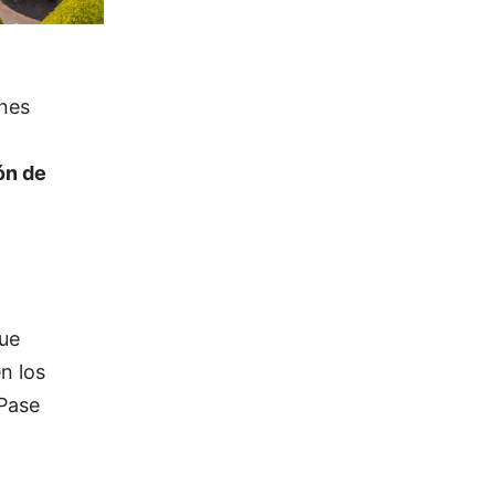
nes
ón de
ue
n los
Pase