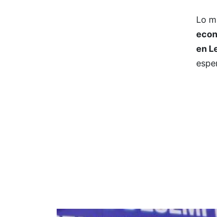
Lo m
econ
en L
esper