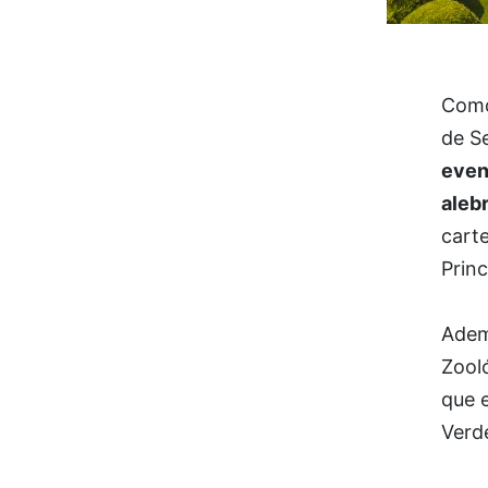
Como
de S
even
aleb
carte
Princ
Adem
Zool
que 
Verd