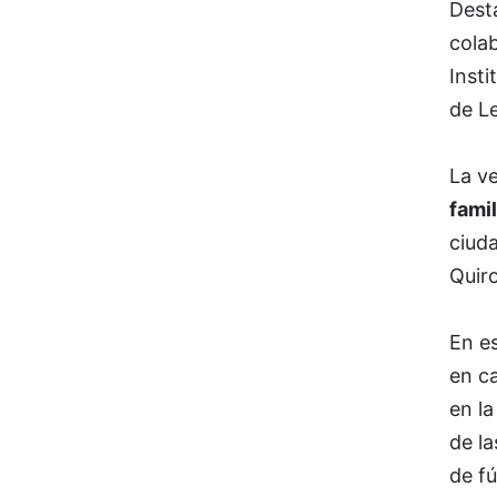
Dest
cola
Insti
de Le
La v
famil
ciuda
Quir
En es
en ca
en la
de la
de fú