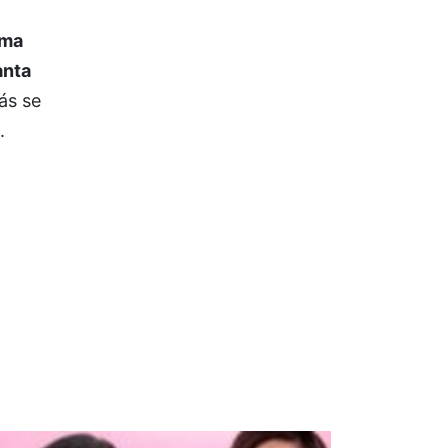
ama
anta
ás se
l.