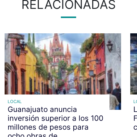
RELACIONADAS
LOCAL
L
Guanajuato anuncia
L
inversión superior a los 100
F
millones de pesos para
c
ocho obras de