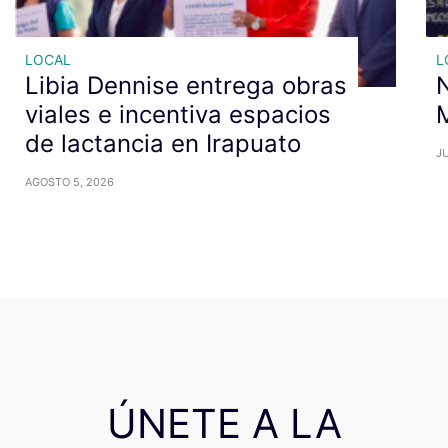
LOCAL
L
Libia Dennise entrega obras
N
viales e incentiva espacios
M
de lactancia en Irapuato
JU
AGOSTO 5, 2026
ÚNETE A LA