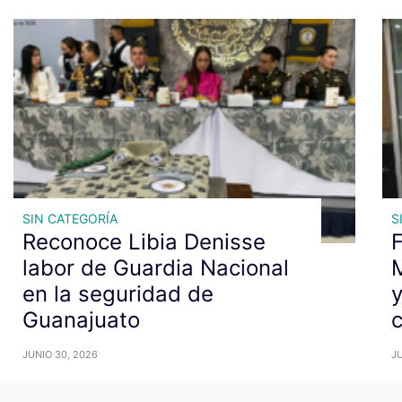
SIN CATEGORÍA
S
Reconoce Libia Denisse
F
labor de Guardia Nacional
en la seguridad de
y
Guanajuato
c
JUNIO 30, 2026
JU