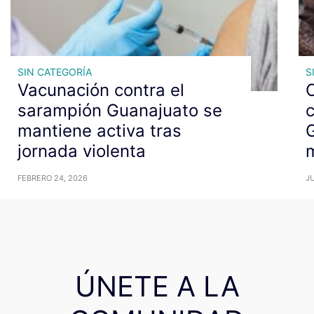
SIN CATEGORÍA
S
Vacunación contra el
C
sarampión Guanajuato se
c
mantiene activa tras
G
jornada violenta
m
FEBRERO 24, 2026
JU
ÚNETE A LA