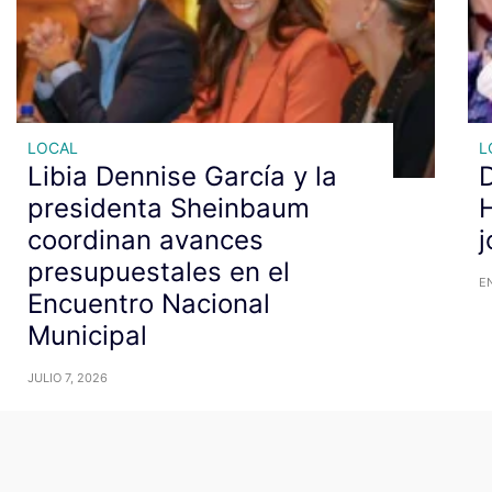
LOCAL
L
Libia Dennise García y la
D
presidenta Sheinbaum
H
coordinan avances
j
presupuestales en el
EN
Encuentro Nacional
Municipal
JULIO 7, 2026