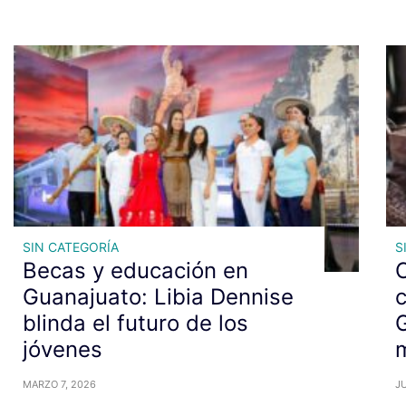
SIN CATEGORÍA
S
Becas y educación en
C
Guanajuato: Libia Dennise
c
blinda el futuro de los
G
jóvenes
m
MARZO 7, 2026
JU