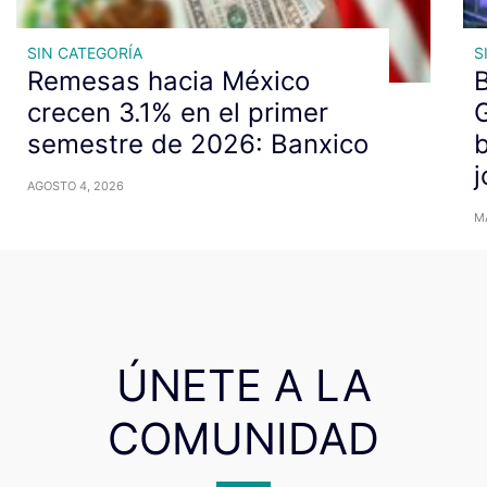
SIN CATEGORÍA
S
Remesas hacia México
crecen 3.1% en el primer
G
semestre de 2026: Banxico
b
AGOSTO 4, 2026
M
ÚNETE A LA
COMUNIDAD