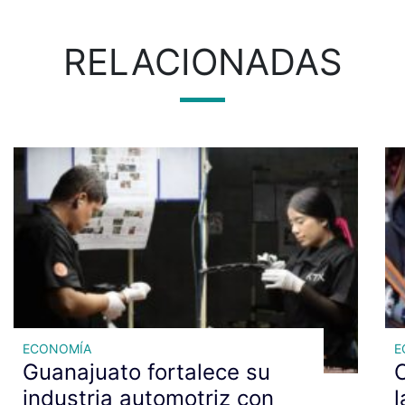
RELACIONADAS
ECONOMÍA
E
Guanajuato fortalece su
C
industria automotriz con
l