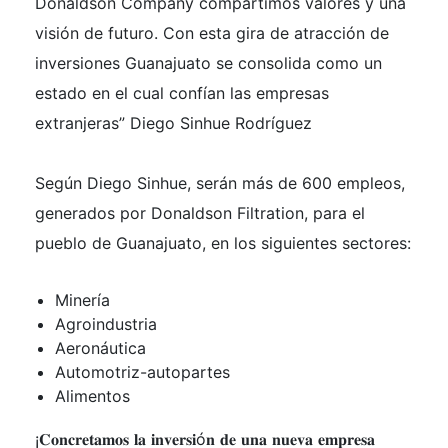
Donaldson Company compartimos valores y una
visión de futuro. Con esta gira de atracción de
inversiones Guanajuato se consolida como un
estado en el cual confían las empresas
extranjeras” Diego Sinhue Rodríguez
Según Diego Sinhue, serán más de 600 empleos,
generados por Donaldson Filtration, para el
pueblo de Guanajuato, en los siguientes sectores:
Minería
Agroindustria
Aeronáutica
Automotriz-autopartes
Alimentos
¡𝐂𝐨𝐧𝐜𝐫𝐞𝐭𝐚𝐦𝐨𝐬 𝐥𝐚 𝐢𝐧𝐯𝐞𝐫𝐬𝐢ó𝐧 𝐝𝐞 𝐮𝐧𝐚 𝐧𝐮𝐞𝐯𝐚 𝐞𝐦𝐩𝐫𝐞𝐬𝐚