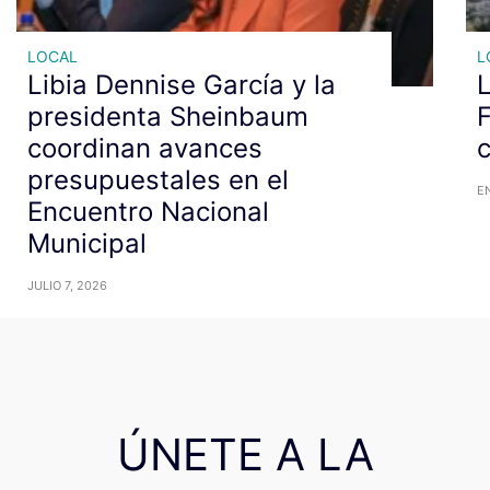
LOCAL
L
Libia Dennise García y la
L
presidenta Sheinbaum
F
coordinan avances
c
presupuestales en el
E
Encuentro Nacional
Municipal
JULIO 7, 2026
ÚNETE A LA