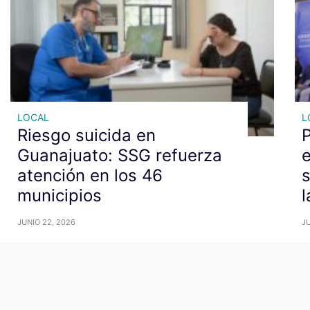
LOCAL
L
Riesgo suicida en
P
Guanajuato: SSG refuerza
e
atención en los 46
s
municipios
l
JUNIO 22, 2026
JU