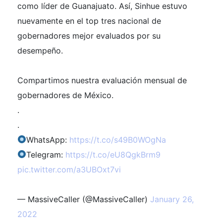
como líder de Guanajuato. Así, Sinhue estuvo
nuevamente en el top tres nacional de
gobernadores mejor evaluados por su
desempeño.
Compartimos nuestra evaluación mensual de
gobernadores de México.
.
.
WhatsApp:
https://t.co/s49B0WOgNa
Telegram:
https://t.co/eU8QgkBrm9
pic.twitter.com/a3UBOxt7vi
— MassiveCaller (@MassiveCaller)
January 26,
2022