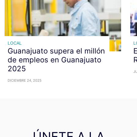
LOCAL
L
Guanajuato supera el millón
E
de empleos en Guanajuato
R
2025
JU
DICIEMBRE 24, 2025
ÚNETE A LA