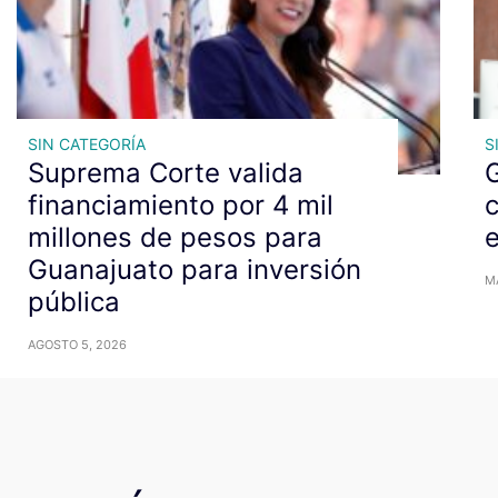
SIN CATEGORÍA
S
Suprema Corte valida
G
financiamiento por 4 mil
c
millones de pesos para
Guanajuato para inversión
M
pública
AGOSTO 5, 2026