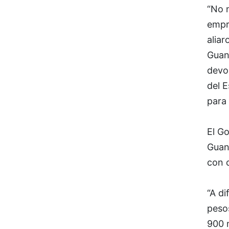
“No 
empr
aliar
Guan
devol
del E
para 
El G
Guan
con c
“A di
pesos
900 m