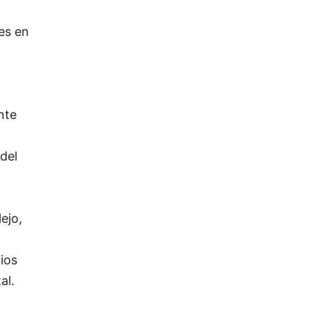
les en
nte
del
ejo,
ios
al.