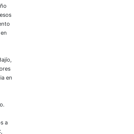
año
pesos
ento
 en
ajío,
ores
ia en
o.
os a
,