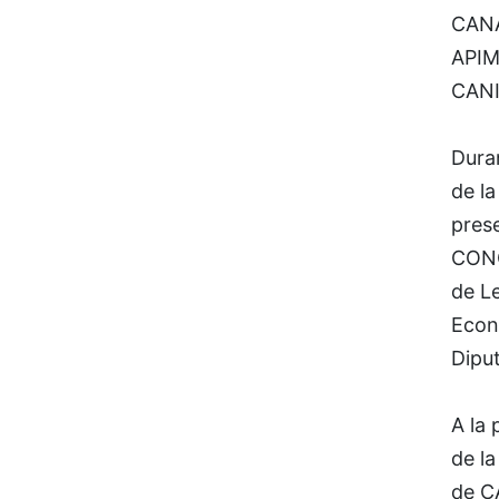
CANA
APIM
CANI
Duran
de la
pres
CONC
de L
Econ
Dipu
A la
de l
de C