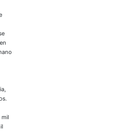
e
se
ien
 mano
ia,
os.
 mil
il