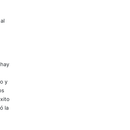
,
al
 hay
o y
os
xito
ó la