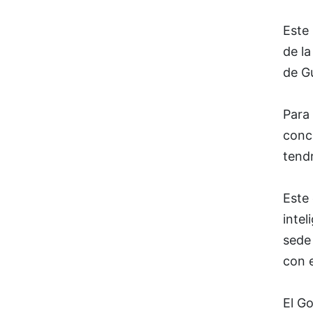
Este
de la
de G
Para
concr
tendr
Este 
intel
sede
con 
El G