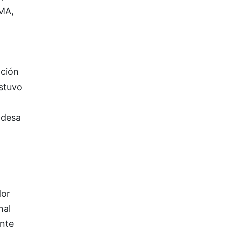
MA,
ación
estuvo
ldesa
dor
nal
nte