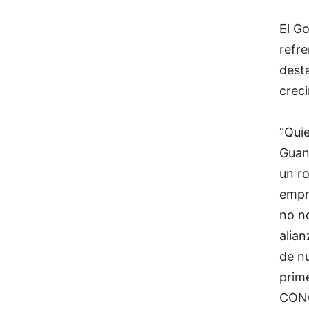
El Go
refr
desta
crec
“Qui
Guan
un r
empr
no n
alian
de nu
prime
CON