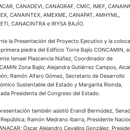
CAR, CANADEVI, CANAGRAF, CMIC, IMEF, CANAIN
EX, CANAINTEX, AMEXME, CANAPAT, AMHYML,
ETI, CANACINTRA e IRYSA BAJÍO.
te la Presentación del Proyecto Ejecutivo y la coloc
 primera piedra del Edificio Torre Bajío CONCAMIN, 
ente Ismael Plascencia Núñez, Coordinador de
AMIN Zona Bajío; Alejandra Gutiérrez Campos, Alca
eón; Ramón Alfaro Gómez, Secretario de Desarrollo
ómico Sustentable del Estado y Margarita Rionda,
tada Presidenta del Congreso del Estado.
 presentación también asistió Erandi Bermúdez, Sena
a República; Ramón Medrano Ibarra, Presidente Nacio
ANACAR; Óscar Alejandro Cevallos González, Preside