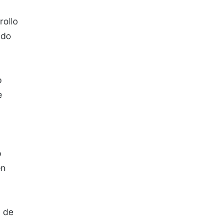
rollo
ado
o
e
o
en
n de