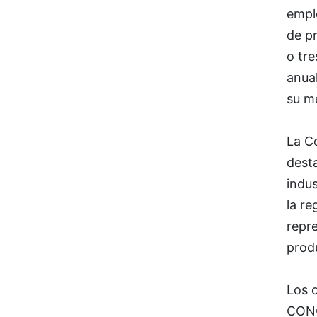
emple
de pr
o tre
anual
su m
La C
dest
indus
la re
repr
prod
Los o
CONC