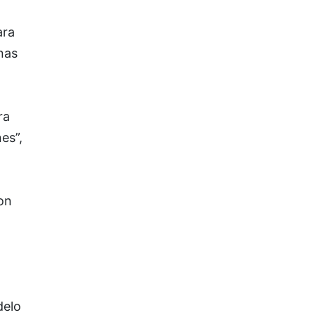
ara
nas
ra
es”,
on
delo