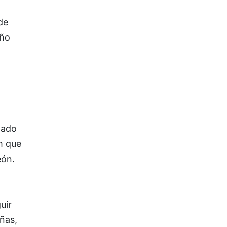
de
año
itado
h que
eón.
uir
ñas,