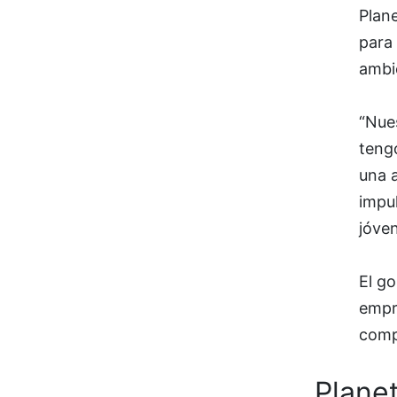
Plane
para
ambi
“Nues
teng
una a
impul
jóven
El g
empr
comp
Plane