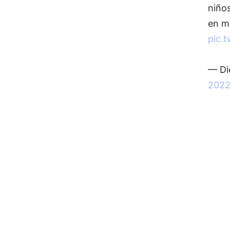
niños
en m
pic.
— Di
202