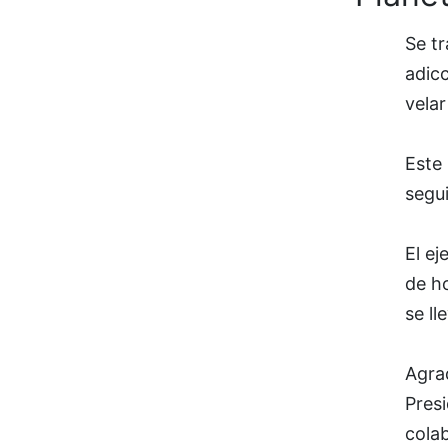
Se t
adic
vela
Este
segu
El ej
de h
se ll
Agra
Presi
cola