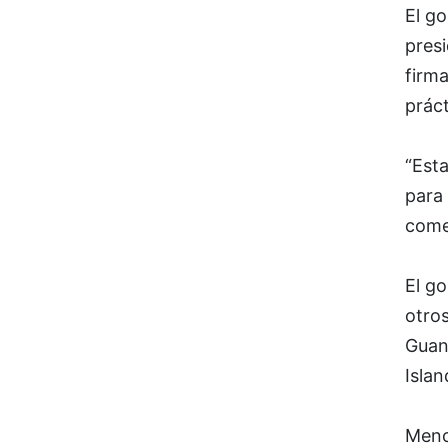
El g
presi
firm
práct
“Esta
para
come
El g
otro
Guana
Islan
Menci