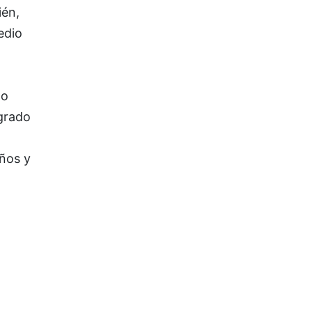
ién,
edio
No
grado
iños y