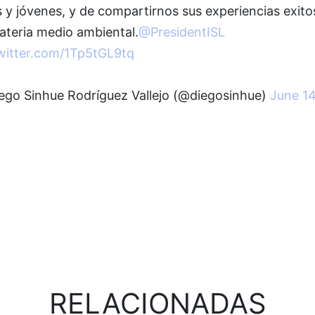
 y jóvenes, y de compartirnos sus experiencias exito
ateria medio ambiental.
@PresidentISL
twitter.com/1Tp5tGL9tq
ego Sinhue Rodríguez Vallejo (@diegosinhue)
June 14
2
RELACIONADAS