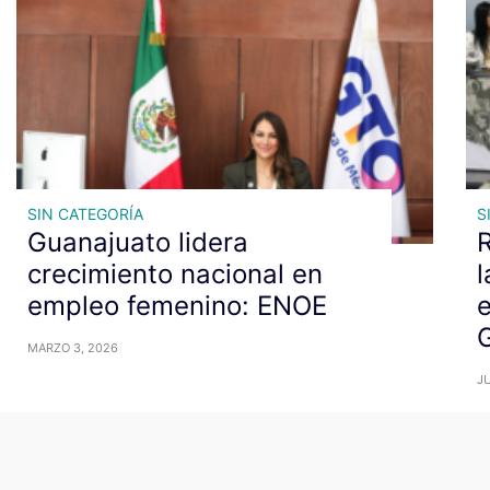
SIN CATEGORÍA
S
Guanajuato lidera
R
crecimiento nacional en
l
empleo femenino: ENOE
e
MARZO 3, 2026
JU